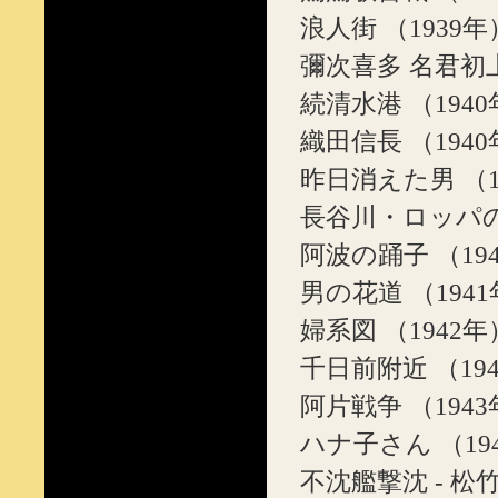
浪人街 （1939年
彌次喜多 名君初上
続清水港 （194
織田信長 （194
昨日消えた男 （1
長谷川・ロッパの
阿波の踊子 （19
男の花道 （194
婦系図 （1942年
千日前附近 （19
阿片戦争 （194
ハナ子さん （19
不沈艦撃沈 - 松竹