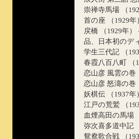
崇禅寺馬場 （19
首の座 （1929
戻橋 （1929年
品、日本初のディ
学生三代記 （19
春霞八百八町 （1
恋山彦 風雲の巻 
恋山彦 怒濤の巻 
妖棋伝 （1937年
江戸の荒鷲 （19
血煙高田の馬場 （
弥次喜多道中記 （
鴛鴦歌合戦 （19