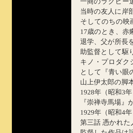
一商のラグビー
当時の友人に岸
そしてのちの映
17歳のとき、
退学、父が所長
助監督として駆
キノ・プロダク
として『青い眼
山上伊太郎の脚本
1928年（昭和
『崇禅寺馬場』
1929年（昭和
第三話 憑かれ
監督した作品は