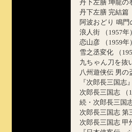
丹下左膳 坤龍の
丹下左膳 完結篇
阿波おどり 鳴門の
浪人街 （1957年
恋山彦 （1959年
雪之丞変化 （19
九ちゃん刀を抜いて
八州遊侠伝 男の盃
『次郎長三国志』シ
次郎長三国志 （1
続・次郎長三国志 
次郎長三国志 第三
次郎長三国志 甲州