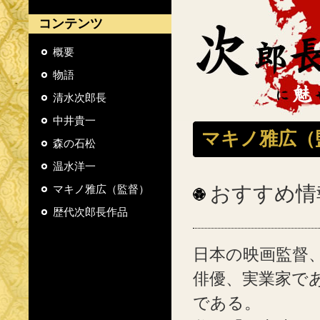
コンテンツ
概要
物語
清水次郎長
中井貴一
マキノ雅広（
森の石松
温水洋一
おすすめ情
マキノ雅広（監督）
歴代次郎長作品
日本の映画監督
俳優、実業家であ
である。