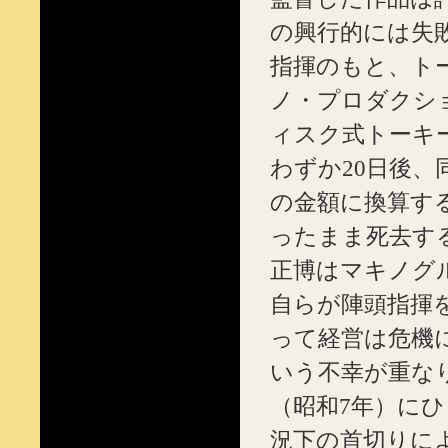
の興行的には失敗
指揮のもと、ト
ノ・プロダクシ
ィスク式トーキー
わずか20日後、
の金額に換算する
ったまま死去す
正博はマキノグ
自らが陣頭指揮
って経営は危機
いう不幸が重なり
（昭和7年）に
況下の首切りに