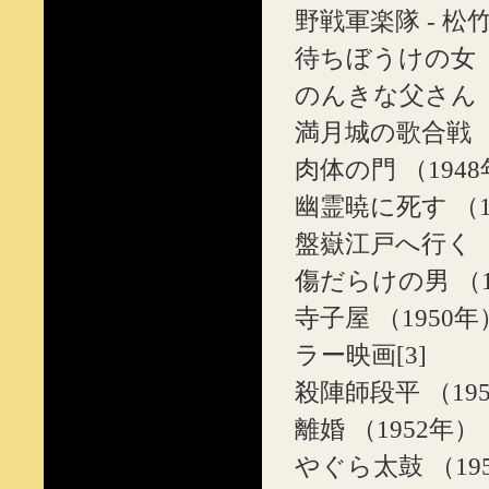
野戦軍楽隊 - 松
待ちぼうけの女 （
のんきな父さん （
満月城の歌合戦 （
肉体の門 （194
幽霊暁に死す （1
盤嶽江戸へ行く （
傷だらけの男 （1
寺子屋 （195
ラー映画[3]
殺陣師段平 （19
離婚 （1952年）
やぐら太鼓 （19