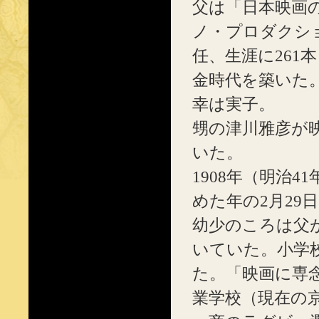
父は「日本映画
ノ・プロダクシ
任、生涯に261
金時代を築いた
幸は実子。
甥の津川雅彦が
いた。
1908年（明治
めた年の2月29
幼少のころは父
いていた。小学
た。「映画に専
業学校（現在の