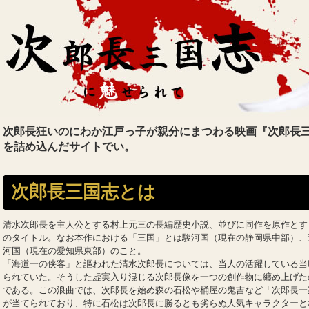
次郎長狂いのにわか江戸っ子が親分にまつわる映画『次郎長
を詰め込んだサイトでい。
次郎長三国志とは
清水次郎長を主人公とする村上元三の長編歴史小説、並びに同作を原作とす
のタイトル。なお本作における「三国」とは駿河国（現在の静岡県中部）、
河国（現在の愛知県東部）のこと。
「海道一の侠客」と謳われた清水次郎長については、当人の活躍している当
られていた。そうした虚実入り混じる次郎長像を一つの創作物に纏め上げた
である。この浪曲では、次郎長を始め森の石松や桶屋の鬼吉など「次郎長一
が当てられており、特に石松は次郎長に勝るとも劣らぬ人気キャラクターと