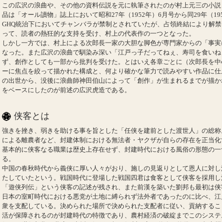
この広沢の浪曲や、その他の資料伝説を元に執筆されたのが村上元三の小説
品は「オール讀物」誌上において昭和27年（1952年）6月号から同29年（1
GHQ統治下においてチャンバラが禁制とされていたが、占領終結により解
って、読者の熱狂的な支持を受け、村上の代表作の一つとなった。
しかし一方では、村上による次郎長一家の大胆な脚色が専門家からの「事実
なった。また広沢の浪曲で馴染み深い「江戸っ子だってねぇ、寿司を食いね
ず、創作としても一部から批判を受けた。とはいえ各章ごとに（次郎長を中
ーに焦点を絞って描かれた構成と、何より確かな筆力で読みやすい作品に仕
の出世から、没後に浪曲師神田伯山によって「創作」が生まれるまでが描か
をベースにしたのが前述の広沢虎造である。
侠客とは
強きを挫き、弱きを助ける事を旨とした「任侠を建前とした渡世人」の総称
による離農者など、封建体制における無法者・ヤクザが自らの存在を正当化
基本的に侠客なる職業は歴史上存在せず、封建時代における風俗の形態の一
る。
中国の春秋時代から義侠に厚い人々がおり、施しの見返りとして恩人に対し
たしていたという。戦国時代に登場した戦国四君は食客として侠客を採用し
「遊侠列伝」という侠客の記述が残され、また前漢を築いた劉邦も最初は侠
日本の室町時代における悪党が土地に縛られず法外者であったのに比べ、江
衆を支配している。決められた場所で決められた支配者に従い、貢納するこ
活が保障されるのが封建時代の特徴であり、農村経済の破綻までこのシステ