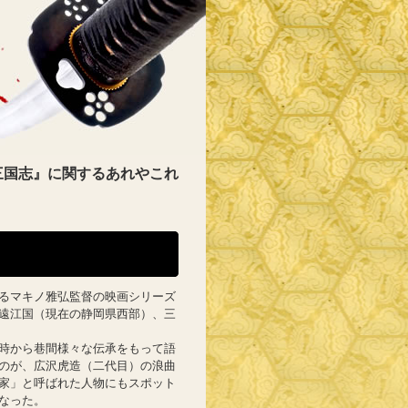
三国志』に関するあれやこれ
るマキノ雅弘監督の映画シリーズ
遠江国（現在の静岡県西部）、三
時から巷間様々な伝承をもって語
のが、広沢虎造（二代目）の浪曲
家」と呼ばれた人物にもスポット
なった。