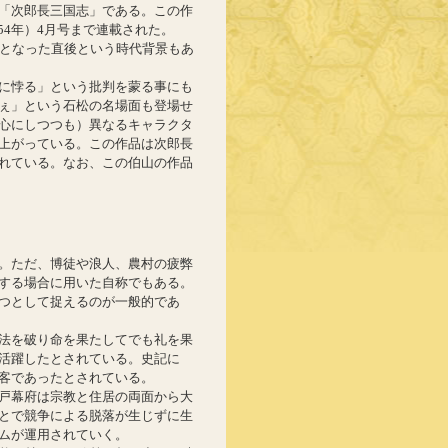
「次郎長三国志」である。この作
954年）4月号まで連載された。
禁となった直後という時代背景もあ
に悖る」という批判を蒙る事にも
ぇ」という石松の名場面も登場せ
心にしつつも）異なるキャラクタ
上がっている。この作品は次郎長
れている。なお、この伯山の作品
。ただ、博徒や浪人、農村の疲弊
する場合に用いた自称でもある。
つとして捉えるのが一般的であ
法を破り命を果たしてでも礼を果
活躍したとされている。史記に
客であったとされている。
戸幕府は宗教と住居の両面から大
とで競争による脱落が生じずに生
ムが運用されていく。