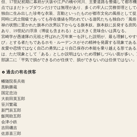
但、17世紀初期に幕府が大坂や江戸の橋や河川、主要道路を整備して都市
点ではまだトップダウンだけでは無理があり、多くの牢人に労務管理として
独自に生み出した珍奇な衣装、言動といったものが都市文化の風俗として捉
同時に武士階級であっても存在価値を問われている遊民たちも独自の「風俗
禄の状態に置かれた旗本の次男以下からなる旗本奴。旗本奴に反発する庶民
あり、19世紀の浮浪（博徒も含まれる）とは大きく意味合いは異なる。
宮崎学が愚連隊の元祖と呼ばれた万年東一を評した説明が、最も理解しやす
び」とする者たちであるホモ・ルーデンスがその精神を発露する現象である
友愛や恋情ではなく自己の勇気により自己保存の本能を乗り越える形である
は、ただ現象として「ある」としか説明はないため理解しづらい面が多い。
部譲二に「平気で損ができるのが任侠で、損ができないのは任侠ではない」
過去の有名侠客
幡随院長兵衛
黒駒勝蔵
国定忠治
大前田英五郎
笹川繁蔵
新門辰五郎
飯岡助五郎
会津小鉄
吉田磯吉
佐原喜三郎