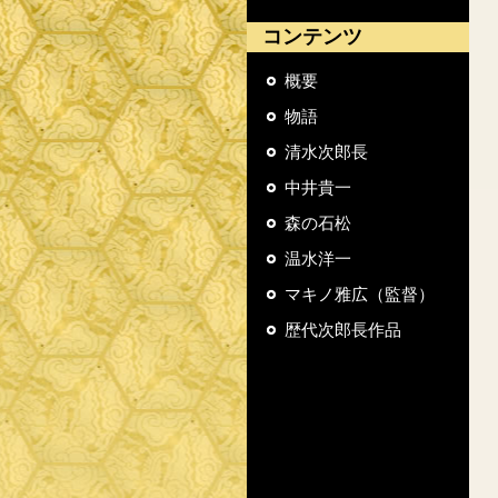
コンテンツ
概要
物語
清水次郎長
中井貴一
森の石松
温水洋一
マキノ雅広（監督）
歴代次郎長作品